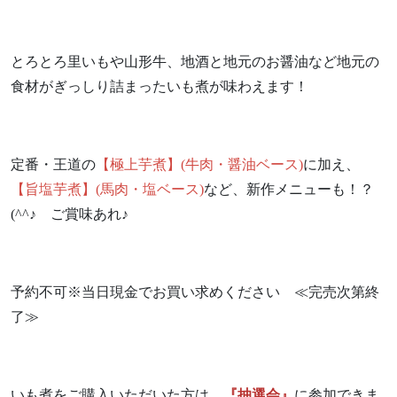
とろとろ里いもや山形牛、地酒と地元のお醤油など地元の
食材がぎっしり詰まったいも煮が味わえます！
定番・王道の
【極上芋煮】(牛肉・醤油ベース)
に加え、
【旨塩芋煮】(馬肉・塩ベース)
など、新作メニューも！？
(^^♪ ご賞味あれ♪
予約不可※当日現金でお買い求めください ≪完売次第終
了≫
いも煮をご購入いただいた方は、
『抽選会』
に参加できま