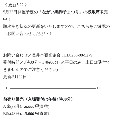
《 更新5.22 》
5月23日開催予定の「
ながい黒獅子まつり
」の
桟敷席
販売
中！
順次空き状況の更新をいたしますので、こちらをご確認の
上お問い合わせください！
お問い合わせ／長井市観光協会 TEL0238-88-5279
受付時間／8時30分～17時00分 (※平日のみ、土日は受付で
きませんのでご注意ください)
更新/5月22日
+++—————————————————————+++
前売り販売〈入場受付は午後4時30分〉
A席(38升)…
6.000円
(直敷)
B席(48升)…
5.000円
(直敷)