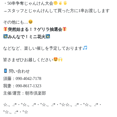
・50串争奪じゃんけん大会
→スタッフとじゃんけんして買った方に1串お渡しします
その他にも…
突然始まる！？ゲリラ抽選会
みんなで！ミニ花火
などなど、楽しい催しを予定しております
皆さまぜひお越しください
問い合わせ
須藤：090-4042-7178
我妻：090-8617-1323
主催/運営：朝市倶楽部
☆.。.:*・°☆.。.:*・°☆.。.:*・°☆☆.。.:*・°☆.。.:*・
°☆.。.:*・°☆