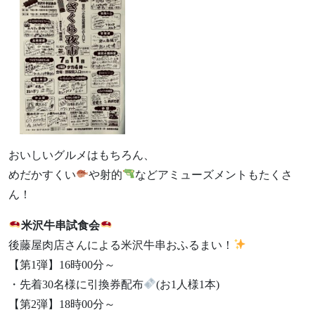
おいしいグルメはもちろん、
めだかすくい
や射的
などアミューズメントもたくさ
ん！
米沢牛串試食会
後藤屋肉店さんによる米沢牛串おふるまい！
【第1弾】16時00分～
・先着30名様に引換券配布
(お1人様1本)
【第2弾】18時00分～