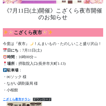
《7月11日(土)開催》こざくら夜市開催
のお知らせ
こざくら夜市
今度は『夜市』
！んまいもの・たのしいこと盛り沢山！
日にち
：7月11日(土)
時間
：16時00分～
場所
：摂取院入口(長井市大町1-13)
駐車場
：
・㈱ソック 様
・ながい調剤薬局 様
・小桜館
こざくら夜市チラシ
ダウンロード